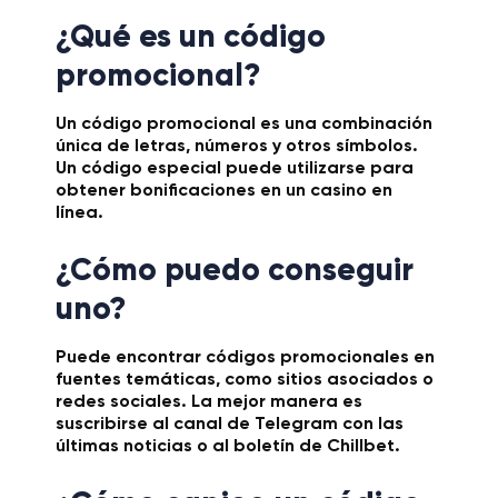
¿Qué es un código
promocional?
Un código promocional es una combinación
única de letras, números y otros símbolos.
Un código especial puede utilizarse para
obtener bonificaciones en un casino en
línea.
¿Cómo puedo conseguir
uno?
Puede encontrar códigos promocionales en
fuentes temáticas, como sitios asociados o
redes sociales. La mejor manera es
suscribirse al canal de Telegram con las
últimas noticias o al boletín de Chillbet.