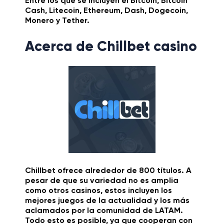
Entre los que se incluyen el Bitcoin, Bitcoin
Cash, Litecoin, Ethereum, Dash, Dogecoin,
Monero y Tether.
Acerca de Chillbet casino
Chillbet ofrece alrededor de 800 títulos. A
pesar de que su variedad no es amplia
como otros casinos, estos incluyen los
mejores juegos de la actualidad y los más
aclamados por la comunidad de LATAM.
Todo esto es posible, ya que cooperan con