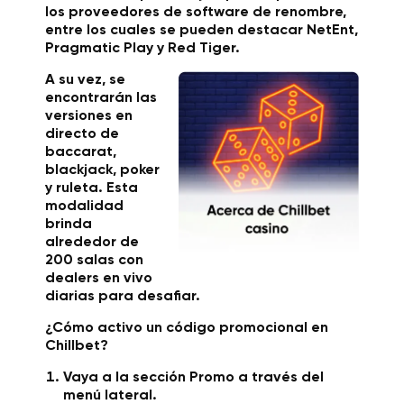
los proveedores de software de renombre,
entre los cuales se pueden destacar NetEnt,
Pragmatic Play y Red Tiger.
A su vez, se
encontrarán las
versiones en
directo de
baccarat,
blackjack, poker
y ruleta. Esta
modalidad
brinda
alrededor de
200 salas con
dealers en vivo
diarias para desafiar.
¿Cómo activo un código promocional en
Chillbet?
Vaya a la sección Promo a través del
menú lateral.