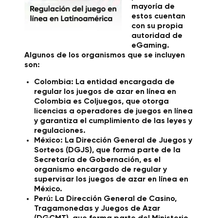
mayoría de
estos cuentan
con su propia
autoridad de
eGaming.
Algunos de los organismos que se incluyen
son:
Colombia: La entidad encargada de
regular los juegos de azar en línea en
Colombia es Coljuegos, que otorga
licencias a operadores de juegos en línea
y garantiza el cumplimiento de las leyes y
regulaciones.
México: La Dirección General de Juegos y
Sorteos (DGJS), que forma parte de la
Secretaría de Gobernación, es el
organismo encargado de regular y
supervisar los juegos de azar en línea en
México.
Perú: La Dirección General de Casino,
Tragamonedas y Juegos de Azar