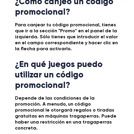
¿Cómo canjeo un código
promocional?
Para canjear tu código promocional, tienes
que ir a la sección "Promo" en el panel de la
izquierda. Sólo tienes que introducir el valor
en el campo correspondiente y hacer clic en
la flecha para activarlo.
¿En qué juegos puedo
utilizar un código
promocional?
Depende de las condiciones de la
promoción. A menudo, un código
promocional le otorgará regalos o tiradas
gratuitas en máquinas tragaperras. Puede
haber una restricción en una tragaperras
concreta.