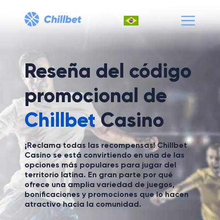
Reseña del código
promocional de
Chillbet
Casino
¡Reclama todas las recompensas! Chillbet
Casino se está convirtiendo en una de las
opciones más populares para jugar del
territorio latina. En gran parte por qué
ofrece una amplia variedad de juegos,
bonificaciones y promociones que lo hacen
atractivo hacia la comunidad.