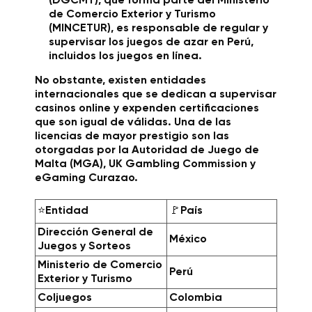
(DGCMT), que forma parte del Ministerio
de Comercio Exterior y Turismo
(MINCETUR), es responsable de regular y
supervisar los juegos de azar en Perú,
incluidos los juegos en línea.
No obstante, existen entidades
internacionales que se dedican a supervisar
casinos online y expenden certificaciones
que son igual de válidas. Una de las
licencias de mayor prestigio son las
otorgadas por la Autoridad de Juego de
Malta (MGA), UK Gambling Commission y
eGaming Curazao.
⭐Entidad
🚩País
Dirección General de
México
Juegos y Sorteos
Ministerio de Comercio
Perú
Exterior y Turismo
Coljuegos
Colombia