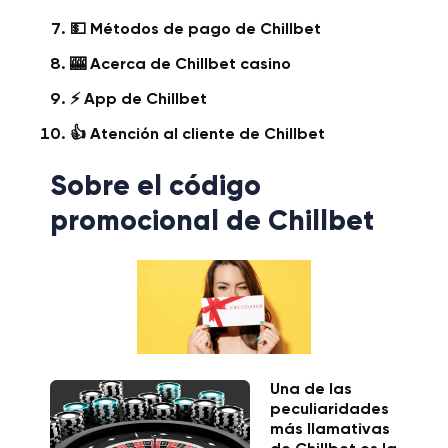
💵 Métodos de pago de Chillbet
🎰 Acerca de Chillbet casino
⚡ App de Chillbet
👍 Atención al cliente de Chillbet
Sobre el código
promocional de Chillbet
Una de las
peculiaridades
más llamativas